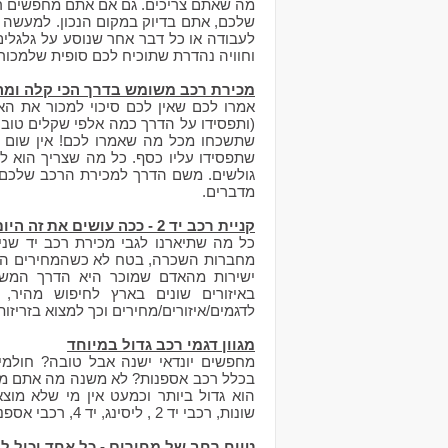
מה שאתם צריכים. גם אם אתם מחפשים רכב
שלכם, אתם בדיוק במקום הנכון. למעשה ג
לעבודה או כל דבר אחר שנוסע על גלגלים.
וחוויה נהדרת שתוכיח לכם סופית שלמכור או לקנות רכב יד 
מכירת רכב משומש בדרך הכי קלה ומה
אמרו לכם שאין לכם סיכוי למכור את הא
(ותפסידו על הדרך כמה אלפי שקלים טובים
שתשכחו מכל מה שאמרו לכם! אין שום ס
שתפסידו עליו כסף. כל מה שצריך הוא למ
גולשים. משם הדרך למכירת הרכב שלכם ה
מדברים.
קניית רכב יד 2 - ככה עושים את זה היום
כל מה שתיארנו לגבי מכירת רכב יד שנייה
ישירות מהאדם שמוכר היא הדרך המשתל
באיזורים שונים בארץ לחיפוש מהיר, 
לדגמים/איזורים/מחירים וכך למצוא בזריז
מגוון דגמי רכב גדול במיוחד
מחפשים יונדאי ישנה אבל טובה? חולמי
בכלל רכב אספנות? לא משנה מה אתם מח
הוא גדול ביותר וכמעט אין מי שלא מוצ
שונות, רכבי יד 2 , ליסינג, יד 4, רכבי אספנות וכו'. כשיש מגוון יש עניין !
טווח רחב של מחירים - כל אחד יכול ל