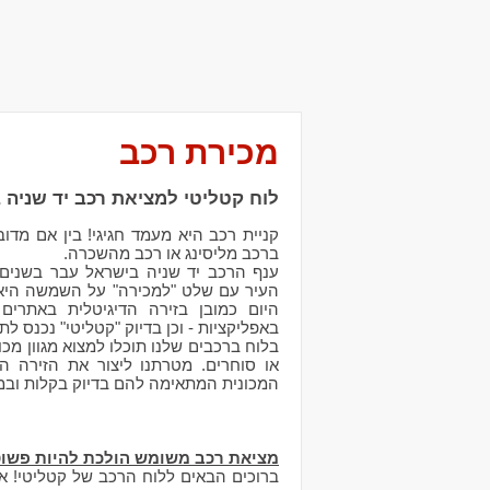
מכירת רכב
לוח קטליטי למציאת רכב יד שניה 
קניית רכב היא מעמד חגיגי! בין אם מד
ברכב מליסינג או רכב מהשכרה.
ענף הרכב יד שניה בישראל עבר בשנים 
העיר עם שלט "למכירה" על השמשה היא 
היום כמובן בזירה הדיגיטלית באתרים 
באפליקציות - וכן בדיוק "קטליטי" נכנס לתמ
בלוח ברכבים שלנו תוכלו למצוא מגוון מכ
או סוחרים. מטרתנו ליצור את הזירה 
המכונית המתאימה להם בדיוק בקלות ובמ
מציאת רכב משומש הולכת להיות פשוטה
ברוכים הבאים ללוח הרכב של קטליטי! א