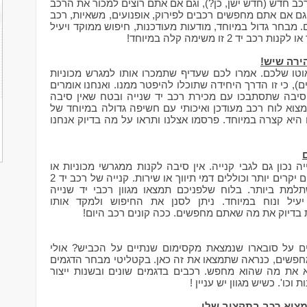
 חדש (חדש ישן, כן?), וגם אם אתם רוצים למכור את הרכב
ם אם אתם מחפשים רכבים לפירוק, אופנועים, משאיות, רכב
 מבחר גדול במיוחד, מודעות מעודכנות, חיפוש ממוקד ויעיל
2 זו משימה קלה במיוחד!
ירה שיש!
וטו שלכם. אמרו לכם שעדיף שתמכרו אותו למגרש מכוניות
), כי זו הדרך היחידה שתוכלו להיפטר ממנו. ואנחנו אומרים
יבה שתסתבכו עם מכירת רכב יד שנייה ובטח שאין סיבה
צוא לוח רכב מעודכן ואיכותי עם חשיפה גדולה במיוחד של
יא קצרה במיוחד. פרסמו אצלנו ותראו על מה בדיוק אנחנו
 נכון גם לגבי קנייה. אין סיבה לקנות ממגרשי מכוניות או
מחברות השכרה, בטח לא כשהמחירים הם יקרים יותר וכוללים דמי תיווך או שירות. קנייה של רכב יד 2
מת ביותר. בלוח שלפניכם תמצאו מגוון רכבי יד שנייה
יעיל ונוח במיוחד. ניתן לסנן את החיפוש ולמקד אותו
ות בדיוק את מה שאתם מחפשים. ככה קונים רכב היום!
ם על סובארו שנמצאת מקסימום שנתיים על הכביש? אולי
פשים, כנראה שתמצאו את זה כאן. בקטליטי מבחר הדגמים
א את מה שהוא מחפש. רכבים בדגמים שונים ובשנות ייצור
מצוא רכב בתקציב שלו